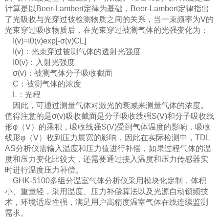
计算是以Beer-Lambert定律为基础，Beer-Lambert定律指出
了光吸收与光穿过被检测物质之间的关系，当一束频率为V的
光束穿过吸收物质后，在光束穿过被测气体的光强变化为：
I(v)=I0(v)exp[-σ(v)CL]
I(v)：光束穿过被测气体的透射光强度
I0(v)：入射光强度
σ(v)：被测气体分子吸收截面
C：被测气体的浓度
L：光程
因此，可通过测量气体对激光的衰减来测量气体的浓度。
值得注意的是σ(v)吸收截面是分子吸收线强S(V)和分子吸收线
形φ（V）的乘积，吸收线强S(V)受到气体温度的影响，吸收
线形φ（V）收到压力展宽的影响，因此在实际检测中，TDL
AS分析仪需输入温度和压力值进行补偿，如果过程气体的温
度和压力变化比较大，还需要通过接入温度和压力传感器实
时进行温度压力补偿。
GHK-5100多组分
温室气体分析仪
采用模块化定制，体积
小、重量轻，采用温度、压力补偿算法以及光源自动锁频技
术，环境适应性强，满足用户高精度温室气体在线连续监测
需求。