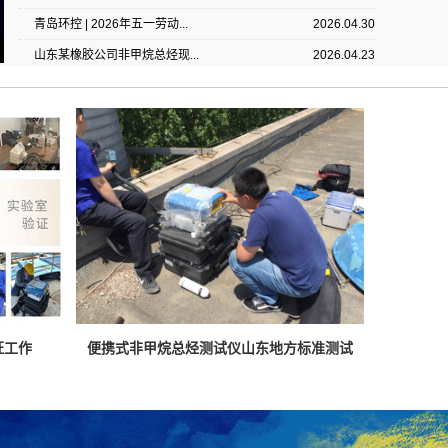
青岛环控 | 2026年五一劳动...
2026.04.30
山东某橡胶公司非甲烷总烃现...
2026.04.23
HJ 1444—2026新标落地在即...
2026.04.14
【产品推荐】MPS-20 手持式...
2026.08.06
能指标有哪些？
烟台PF-300非甲烷总烃分析仪...
2026.08.04
成像气体泄漏检测仪的核心部分，其性能对探测效率起
重庆PF-300非甲烷总烃分析仪...
2026.07.28
外探测器的关键性能指标有哪些呢？红外探测器的关
湖南某钢铁公司固定污染源废...
2026.07.10
、响应波长范围、噪声、信噪比等。
广东某生态环境监测站PF-300...
2026.06.18
【新品上市】MHK-UT06无人机...
2026.05.19
气发生器操作指南
HJ 1458—2026 正式实施！青...
2026.05.07
户正确、安全地使用为PF-300便携式非甲烷总烃测
。请在使用前仔细阅读以下步骤，以确保仪器性能稳
青岛环控 | 2026年五一劳动...
2026.04.30
验证工作
便携式非甲烷总烃测试仪山东地方标准测试
备使用寿命。
山东某橡胶公司非甲烷总烃现...
2026.04.23
HJ 1444—2026新标落地在即...
2026.04.14
使用及保养维护注意事项
离不开日常的维护与保养， 在使用一定时间后需要进