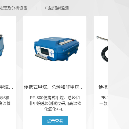
处理及分析设备
电磁辐射监测
便携式甲烷、总烃和非甲烷总烃测试仪（基础版）
便携式气相色谱仪-PB-150
0便携式甲烷、总烃和
PB-150便携式气相色谱仪是
PB
测试仪采用高温催
一款用于测量有组织及无组织
仪是
氧化+FI...
排放气体中...
点击查看
点击查看