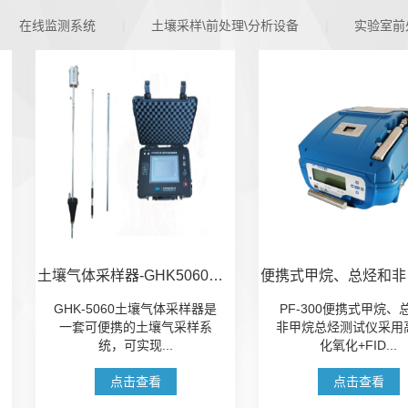
在线监测系统
土壤采样\前处理\分析设备
实验室前
土壤气体采样器-GHK5060土壤气体采集分析系统
便携式甲烷、总烃和非甲烷总烃测试仪（苯扩展版）
气体采样器​是
PF-300便携式甲烷、总烃和
PF-30
壤气采样系
非甲烷总烃测试仪采用高温催
非甲烷总烃
..
化氧化+FID...
化
看
点击查看