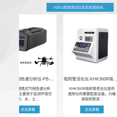
VOCs现场测试仪及实验室前处...
便携式气相色谱分析仪-PB-350
吸附管活化仪-KHK360R吸附管老化仪
谱分析
KHK360R吸附管老化仪是热
GHK-5060土壤
境空
脱附仪的重要配套设备。为确
一套可便携的土
保吸附管清...
统，可实现.
点击查看
点击查