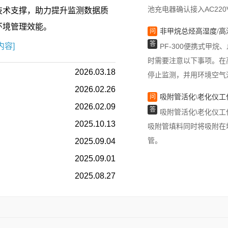
技术支撑，助力提升监测数据质
问
非甲烷总烃高湿度/
环境管理效能。
答
PF-300便携式甲
内容]
时需要注意以下事项。在
停止监测，并用环境空气
2026.03.18
问
吸附管活化\老化仪
2026.02.26
答
吸附管活化\老化仪
2026.02.09
吸附管填料同时将吸附在
2025.10.13
管。
2025.09.04
问
为什么要对吸附管进行
2025.09.01
答
为了确保吸附管清洁
2025.08.27
化，去除吸附管中的残余
问
红外辐射波长分类：
答