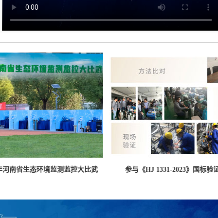
问
红外探测器的关键性
答
红外探测器是红外热
着关键性的作用。那么红
键性能指标包括：响应率
问
PF-300专用小型氢
答
本操作指南旨在指导用
试仪专用小型氢气发生器
3年河南省生态环境监测监控大比武
参与《HJ 1331-2023》国标
定、操作规范，并延长设
问
全自动热脱附仪操作
答
热脱附仪的正常使用