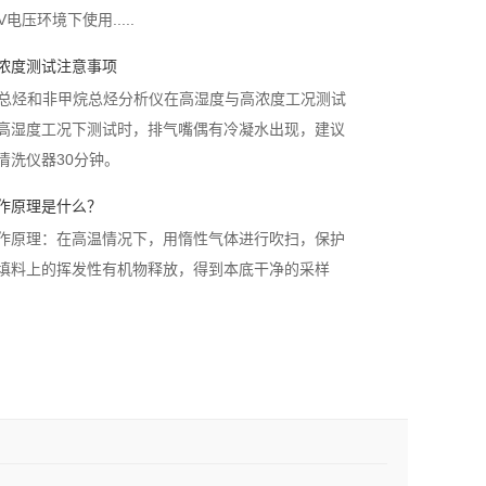
高浓度测试注意事项
烷、总烃和非甲烷总烃分析仪在高湿度与高浓度工况测试
高湿度工况下测试时，排气嘴偶有冷凝水出现，建议
清洗仪器30分钟。
工作原理是什么？
工作原理：在高温情况下，用惰性气体进行吹扫，保护
填料上的挥发性有机物释放，得到本底干净的采样
活化|老化处理？
，建议在吸附管初次使用和每次使用后都进行清洗老
污染。
短波、中波与长波