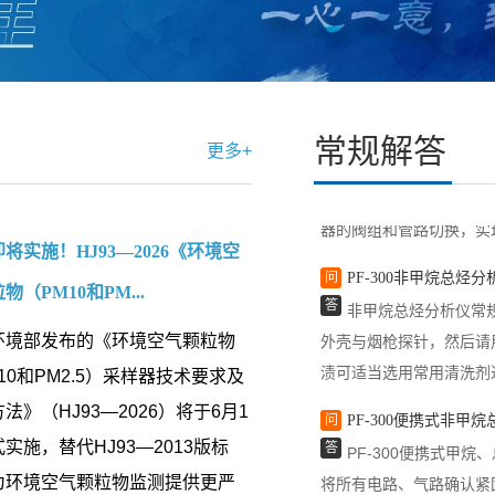
行保养，以确保其后期工
绍一下“全自动热脱附仪
问
气袋自动进样器工作
答
气袋自动进样器工作
常规解答
更多+
筒中的待测气体进行抽取
器的阀组和管路切换，实
问
PF-300非甲烷总
将实施！HJ93—2026《环境空
答
非甲烷总烃分析仪常
物（PM10和PM...
外壳与烟枪探针，然后请
环境部发布的《环境空气颗粒物
渍可适当选用常用清洗剂
10和PM2.5）采样器技术要求及
问
PF-300便携式非
法》（HJ93—2026）将于6月1
答
PF-300便携式甲
实施，替代HJ93—2013版标
将所有电路、气路确认紧
为环境空气颗粒物监测提供更严
池充电器确认接入AC220V