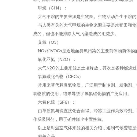
甲烷（CH4）：
大气甲烷的主要来源是生物圈。生物活动产生甲烷的
与人类有关的大气甲烷的生物来源主要是水稻田和食
成的，但也不能排除大气污染造成的汇减少。
臭氧（O3）
NOx和VOCs是近地面臭氧污染的主要前体物前体
氧化亚氮（N2O）：
大气N2O的主要来源是土壤释放，其次是各种燃烧过
氯氟碳化合物（CFCs）
常用来替代耗臭氧物质，广泛用于制冷剂、发泡剂、镁
氧物质的使用，结果导致了氢氟碳化物的广泛应用。
六氟化硫（SF6）：
由单质氟与硫直接化合而得。冷冻工业作为致冷剂。
作反吸附剂，用于矿井煤尘中置换氧。
以上是对温室气体来源的相关介绍，遏制气候变暖是
相关产品