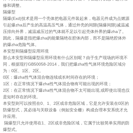
修和调整。
隔爆型
隔爆(Exd)技术是用一个壳体把电器元件装起来，电器元件成为点燃源
引起爆zha后产生的高温高压气体，通过外壳的间隙(隔爆间隙)减温减
压排向外界，减温减压过的气体就不足以引起壳体外界的爆zha了。
因此，隔爆是指把爆zha的能量隔绝在腔体内部，而不是隔绝腔体外
的爆zha危险气体。
本安型和隔爆型应用环境
那么本安型和隔爆型应用环境有什么区别呢？由于生产现场的环境不
同，根据现行GB50058-2014，我们把爆zha性气体环境危险区域分
为：0区、1区、2区。
0区：爆zha性气体混合物连续或长时间存在的环境；
1区：在正常情况下爆zha性气体混合物有可能出现的环境；
2区：在正常情况下爆zha性气体混合物不太可能出现,或即使出现也仅
是短时存在的环境。
本安型则可以按照在0、1、2区或非危险区域，它是允许安装在0区的
防爆型式，其必须与关联设备（例如安全栅）构成合理本安系统才允
许应用。
隔爆型只允许使用在1、2区或非危险区域，它属于比较简单实用的防
爆型式。