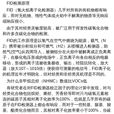
FID检测原理
FID（氢火焰离子化检测器）几乎对所有的有机物都有响
应，而对无机物、惰性气体或火焰中不解离的物质等无响应
或响应很小。
由于其对烃类灵敏度较高，被广泛用于挥发性碳氢化合物
和许多含碳化合物的检测。
FID的工作原理是以氢气在空气中燃烧为能源，载气（N
2）携带被分析组分和可燃气（H2）从喷嘴进入检侧器，助
然气(空气)从四周导人，被侧组分在火焰中被解离成正负离离
子，在极化电压形成的电场中，正负离子向各自相反的电极
移动，形成的离子流被收集极收、输出，经阻抗转化，放大
器（放大107～1010倍）便获得可测量的电信号，FID离子化
的机理近年才明朗化，但对烃类和非烃类其机理是不同的。
为什么非甲烷总烃（NHMC
）
数值比VOC
s
低
有研究者在对FID检测器校正因子的理论计算中发现，对与
烃类化合物包括烷烃、烯烃、芳香烃等即对只与碳氢元素相
连的碳原子其相对离子化效率为100%，也就是几乎所有的碳
原子在FID检测器上都会有响应，而对于一些羟基、羰基、羧
基、酯类化合物而言，其相对离子化效率要小于100%，当碳