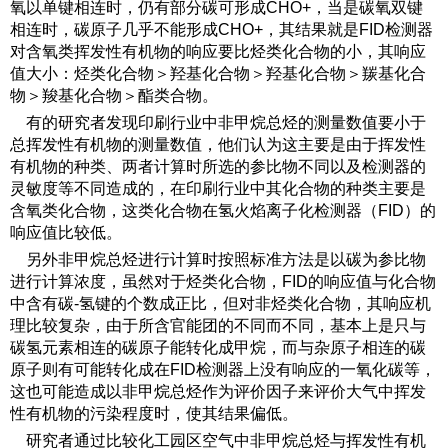
氧以单键相连时，仍有部分碳可形成CHO+，当是碳氧双键
相连时，碳原子几乎不能形成CHO+，其结果就是FID检测器
对含氧类挥发性有机物的响应要比烃类化合物的小，其响应
值大小：烃类化合物＞羟基化合物＞羟基化合物＞羰基化合
物＞羧基化合物＞酯类合物。
有的研究者发现印刷行业中非甲烷总烃的测量数值要小于
总挥发性有机物的测量数值，他们认为这主要是由于挥发性
有机物的种类、两者计算时所选的参比物不同以及检测器的
灵敏度等不同造成的，在印刷行业中其化合物的种类主要是
含氧类化合物，这类化合物在氢火焰离子化检测器（FID）的
响应值比较低。
另外非甲烷总烃进行计算时按照标准方法是以碳为参比物
进行计算浓度，虽然对于烃类化合物，FID的响应值与化合物
中含有碳-氢键的个数成正比，但对非烃类化合物，其响应机
理比较复杂，由于所含官能团的不同而不同，基本上是只与
碳氢元素相连的碳原子能转化成甲烷，而与杂原子相连的碳
原子则有可能转化成在FID检测器上没有响应的一氧化碳等，
这也可能造成以非甲烷总烃作为评价因子来评价大气中挥发
性有机物的污染程度时，使其结果偏低。
研究者通过比较化工园区空气中非甲烷总烃与挥发性有机