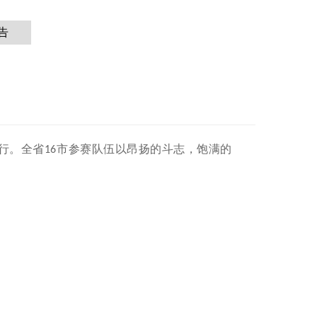
告
行。全省
市参赛队伍以昂扬的斗志，饱满的
16