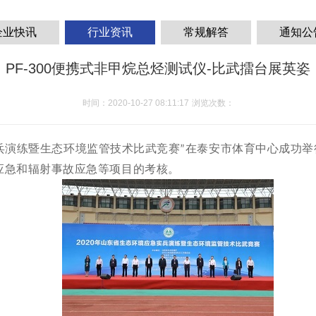
企业快讯
行业资讯
常规解答
通知公
PF-300便携式非甲烷总烃测试仪-比武擂台展英姿
时间：2020-10-27 08:11:17
浏览次数：
兵演练暨生态环境监管技术比武竞赛
在泰安市体育中心成功举
”
应急和辐射事故应急等项目的考核。