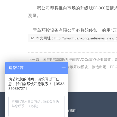
我公司即将推向市场的升级版
便携
PF-300
测量。
青岛环控设备有限公司必将始终如一的用
匠
“
本文网址：
http://www.huankong.net/news_view_
上一篇：
国产PF300助力济南涉VOCs重点企业普查
下一篇：
新款PF-300（含苯系物模块）惊艳出场，PF-
请您留言
返回
为节约您的时间，请填写以下信
息，我们会尽快和您联系！【0532-
89089727】
快捷导航
联系我们