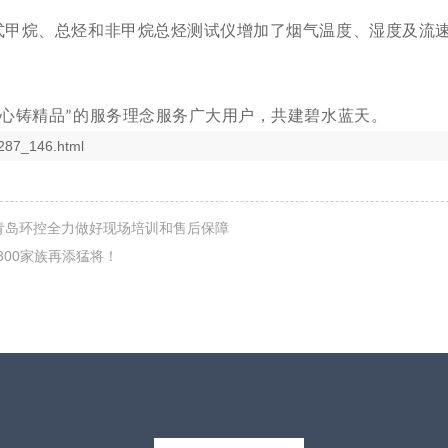
式甲烷、总烃和非甲烷总烃测试仪增加了烟气温度、湿度及流
心铸精品
的服务理念服务广大用户，共建碧水蓝天。
”
287_146.html
，青岛环控全力做好现场培训和售后保障
300家族再添猛将！