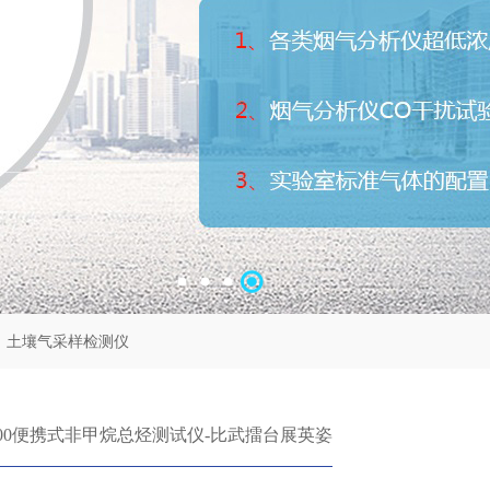
土壤气采样检测仪
-300便携式非甲烷总烃测试仪-比武擂台展英姿