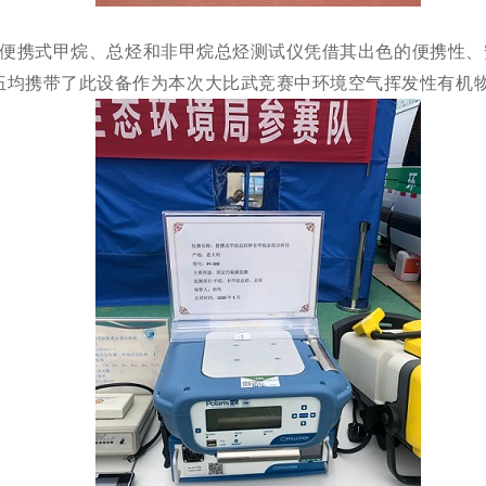
便携式甲烷、总烃和非甲烷总烃测试仪凭借其出色的便携性、
伍均携带了此设备作为本次大比武竞赛中环境空气挥发性有机