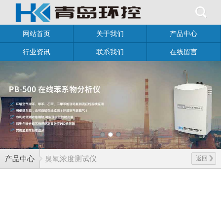
网站首页
关于我们
产品中心
行业资讯
联系我们
在线留言
产品中心
臭氧浓度测试仪
返回