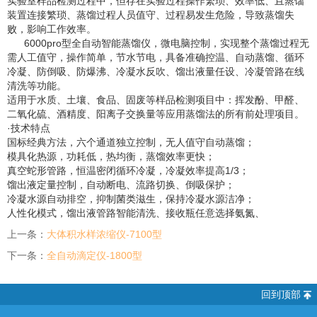
实验室样品检测过程中，但存在实验过程操作繁琐、效率低、且蒸馏
装置连接繁琐、蒸馏过程人员值守、过程易发生危险，导致蒸馏失
败，影响工作效率。
6000pro型
全自动智能蒸馏仪
，微电脑控制，实现整个蒸馏过程无
需人工值守，操作简单，节水节电，具备准确控温、自动蒸馏、循环
冷凝、防倒吸、防爆沸、冷凝水反吹、馏出液量任设、冷凝管路在线
清洗等功能。
适用于水质、土壤、食品、固废等样品检测项目中：挥发酚、甲醛、
二氧化硫、酒精度、阳离子交换量等应用蒸馏法的所有前处理项目。
·技术特点
国标经典方法，六个通道独立控制，无人值守自动蒸馏；
模具化热源，功耗低，热均衡，蒸馏效率更快；
真空蛇形管路，恒温密闭循环冷凝，冷凝效率提高1/3；
馏出液定量控制，自动断电、流路切换、倒吸保护；
冷凝水源自动排空，抑制菌类滋生，保持冷凝水源洁净；
人性化模式，馏出液管路智能清洗、接收瓶任意选择氨氮、
上一条：
大体积水样浓缩仪-7100型
下一条：
全自动滴定仪-1800型
回到顶部